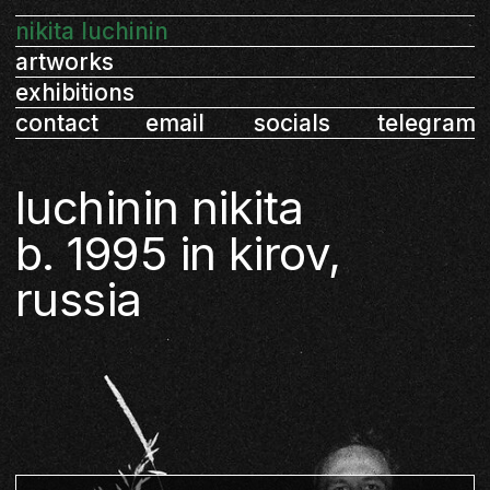
nikita luchinin
artworks
exhibitions
contact
email
socials
telegram
luchinin nikita
b. 1995 in kirov,
russia
artist, mmoma open workshops
graduate,
exhibition designer, conservation
architect,
lives in saint petersburg
art fairs and group exhibitions participant