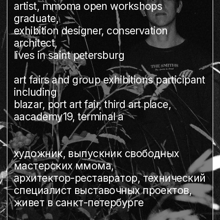
including
blazar, port art fair, third art place,
aacademy19, terminal a
художник, выпускник свободных
мастерских ммома,
архитектор-реставратор, технический
специалист выставочных проектов,
живет в санкт-петербурге
участник групповых ярмарок и
выставок, среди которых blazar, port
art fair, third place art fair, проекты
aacademy19 и в терминал а